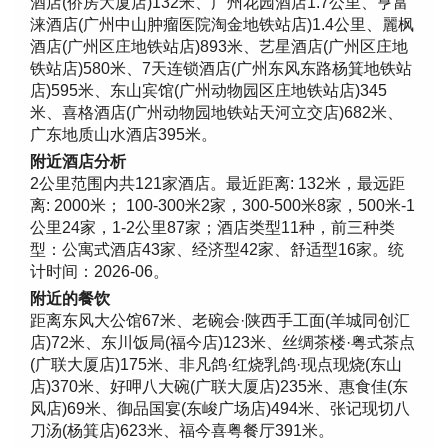
酒店(侨房大厦店)132米、广州花园酒店1.7公里、亨富
涞酒店(广州中山肿瘤医院淘金地铁站店)1.4公里、麗枫
酒店(广州区庄地铁站店)893米、艺星酒店(广州区庄地
铁站店)580米、7天连锁酒店(广州东风东路杨箕地铁站
店)595米、东山宾馆(广州动物园区庄地铁站店)345
米、喜格酒店(广州动物园地铁站天河立交店)682米、
广东地质山水酒店395米。
附近酒店分析
2公里范围内共121家酒店。最近距离: 132米，最远距
离: 2000米； 100-300米2家，300-500米8家，500米-1
公里24家，1-2公里87家；酒店类型11种，前三种类
型：公寓式酒店43家、经济型42家、舒适型16家。统
计时间：2026-06。
附近的餐饮
距离东风大公馆67米、老碗会·陕西手工面(羊城同创汇
店)72米、东川饭局(福今店)123米、丝绸茶楼·粤式茶点
(广联大厦店)175米、非凡鸽·红烧乳鸽·现点现烧(东山
店)370米、好呷八大碗(广联大厦店)235米、惠食佳(东
风店)69米、御品国宴(东峻广场店)494米、张记现切八
刀汤(杨箕店)623米、福今喜粤餐厅391米。