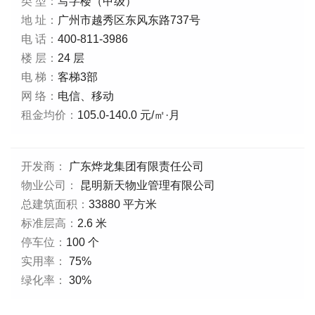
类 型：
写字楼（甲级）
地 址：
广州市越秀区东风东路737号
电 话：
400-811-3986
楼 层：
24 层
电 梯：
客梯3部
网 络：
电信、移动
租金均价：
105.0-140.0 元/㎡·月
开发商：
广东烨龙集团有限责任公司
物业公司：
昆明新天物业管理有限公司
总建筑面积：
33880 平方米
标准层高：
2.6 米
停车位：
100 个
实用率：
75%
绿化率：
30%